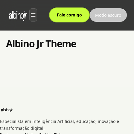
Fale comigo
Modo escuro
Sobre
Albino Jr Theme
Serviços
Processo
Depoimentos
Notícias
newsletters
Especialista em Inteligência Artificial, educação, inovação e
transformação digital.
CBN