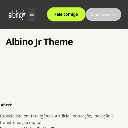
Fale comigo
Modo escuro
Sobre
Albino Jr Theme
Serviços
Processo
Depoimentos
Notícias
newsletters
Especialista em Inteligência Artificial, educação, inovação e
transformação digital.
CBN