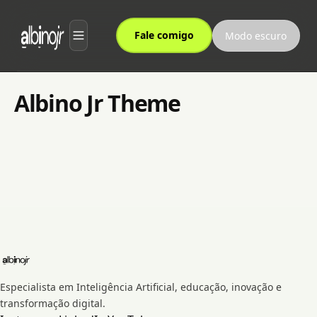
Fale comigo
Modo escuro
Sobre
Albino Jr Theme
Serviços
Processo
Depoimentos
Notícias
newsletters
Especialista em Inteligência Artificial, educação, inovação e
transformação digital.
CBN