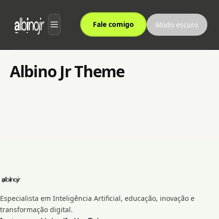
Fale comigo
Modo escuro
Sobre
Albino Jr Theme
Serviços
Processo
Depoimentos
Notícias
newsletters
Especialista em Inteligência Artificial, educação, inovação e
transformação digital.
CBN