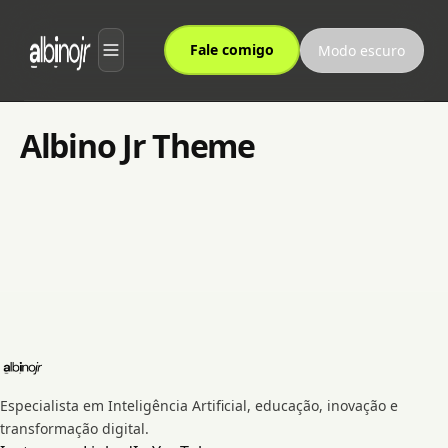
Fale comigo
Modo escuro
Sobre
Albino Jr Theme
Serviços
Processo
Depoimentos
Notícias
newsletters
Especialista em Inteligência Artificial, educação, inovação e
transformação digital.
CBN